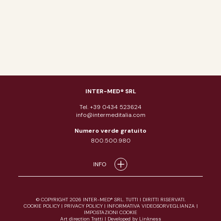
INTER-MED® SRL
Tel. +39 0434 523624
info@intermeditalia.com
Numero verde gratuito
800.500.980
INFO
© COPYRIGHT 2026 INTER-MED® SRL. TUTTI I DIRITTI RISERVATI.
COOKIE POLICY
|
PRIVACY POLICY
|
INFORMATIVA VIDEOSORVEGLIANZA
|
IMPOSTAZIONI COOKIE
Art direction Tratti
|
Developed by Linkness