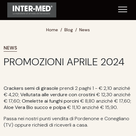
Home
Blog
News
NEWS
PROMOZIONI APRILE 2024
Crackers semi di girasole
prendi 2 paghi 1 - € 2,10 anziché
€ 4,20;
Vellutata alle verdure con crostini
€ 12,30 anziché
€ 17,60
; Omelette ai funghi porcini
€ 8,80 anziché € 17,60;
Aloe Vera Bio
succo e polpa
€ 11,10 anziché € 15,90
.
Passa nei nostri punti vendita di Pordenone e Conegliano
(TV) oppure richiedi di riceverli a casa.