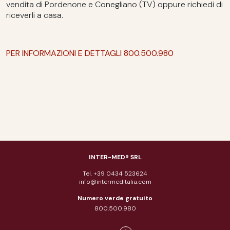
vendita di Pordenone e Conegliano (TV) oppure richiedi di
riceverli a casa.
PER INFORMAZIONI E DETTAGLI 800.500.980
INTER-MED® SRL
Tel. +39 0434 523624
info@intermeditalia.com
Numero verde gratuito
800.500.980