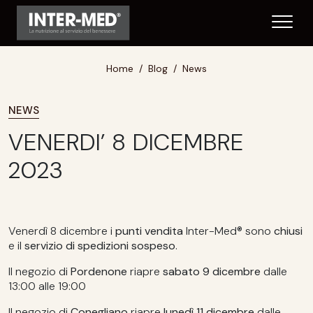
Home
Blog
News
NEWS
VENERDI’ 8 DICEMBRE
2023
Venerdì 8 dicembre i
punti vendita
Inter-Med® sono
chiusi
e il
servizio di spedizioni sospeso
.
Il negozio di
Pordenone
riapre
sabato 9 dicembre
dalle
13:00 alle 19:00
Il negozio di
Conegliano
riapre
lunedì 11 dicembre
dalle