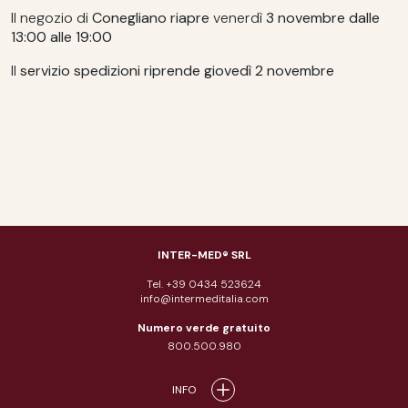
Il negozio di
Conegliano
riapre
venerdì
3 novembre dalle
13:00 alle 19:00
Il
servizio spedizioni
riprende giovedì
2 novembre
INTER-MED® SRL
Tel. +39 0434 523624
info@intermeditalia.com
Numero verde gratuito
800.500.980
INFO