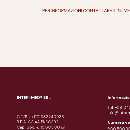
PER INFORMAZIONI CONTATTARE IL NUM
INTER-MED® SRL
Informazio
Tel. +39 0
info@inter
C.F./P.iva IT01333240933
R.E.A. CCIAA PN68692
Numero ve
Cap. Soc. € 15.600,00 i.v.
800.500.9