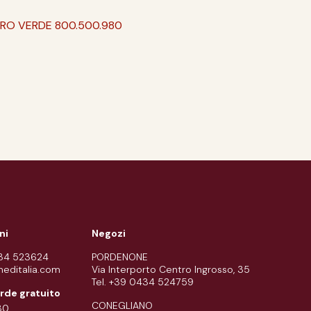
ERO VERDE 800.500.980
ni
Negozi
434 523624
PORDENONE
meditalia.com
Via Interporto Centro Ingrosso, 35
Tel. +39 0434 524759
rde gratuito
CONEGLIANO
80