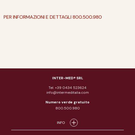
PER INFORMAZIONI E DETTAGLI 800.500.980
INTER-MED® SRL
Tel. +39 0434 523624
info@intermeditalia.com
Numero verde gratuito
800.500.980
INFO