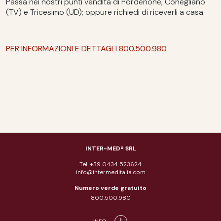
Passa nei nostri punti vendita di Pordenone, Conegliano
(TV) e Tricesimo (UD); oppure richiedi di riceverli a casa.
PER INFORMAZIONI E DETTAGLI 800.500.980
INTER-MED® SRL
Tel. +39 0434 523624
info@intermeditalia.com
Numero verde gratuito
800.500.980