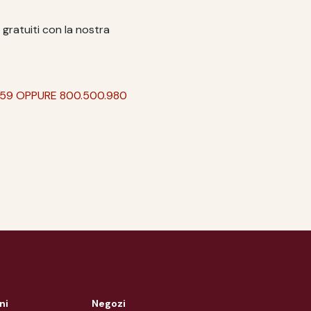
i gratuiti con la nostra
59 OPPURE 800.500.980
ni
Negozi