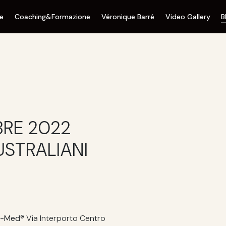
ne
Coaching&Formazione
Véronique Barré
Video Gallery
B
BRE 2022
USTRALIANI
r-Med
® Via Interporto Centro