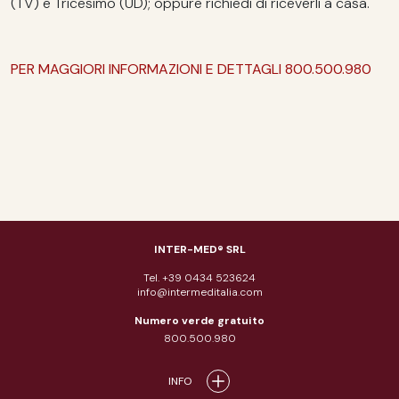
(TV) e Tricesimo (UD); oppure richiedi di riceverli a casa.
PER MAGGIORI INFORMAZIONI E DETTAGLI 800.500.980
INTER-MED® SRL
Tel. +39 0434 523624
info@intermeditalia.com
Numero verde gratuito
800.500.980
INFO