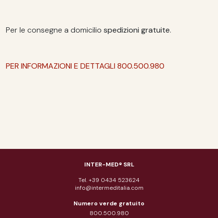
Per le consegne a domicilio
spedizioni gratuite
.
PER INFORMAZIONI E DETTAGLI 800.500.980
INTER-MED® SRL
Tel. +39 0434 523624
info@intermeditalia.com
Numero verde gratuito
800.500.980