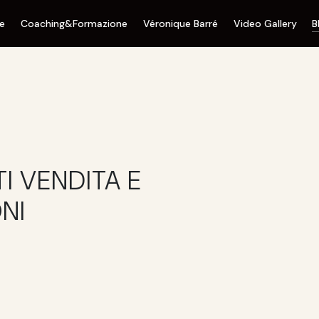
ne
Coaching&Formazione
Véronique Barré
Video Gallery
B
TI VENDITA E
ONI