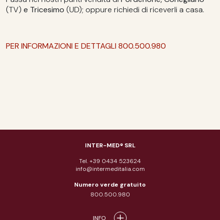
(TV)
e Tricesimo
(UD); oppure richiedi di riceverli a casa.
PER INFORMAZIONI E DETTAGLI 800.500.980
INTER-MED® SRL
Tel. +39 0434 523624
info@intermeditalia.com
Numero verde gratuito
800.500.980
INFO