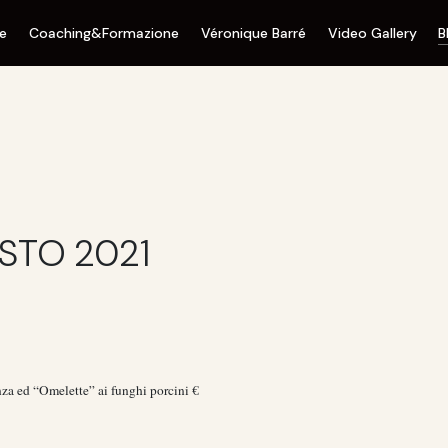
ne
Coaching&Formazione
Véronique Barré
Video Gallery
B
STO 2021
nza ed “Omelette” ai funghi porcini €