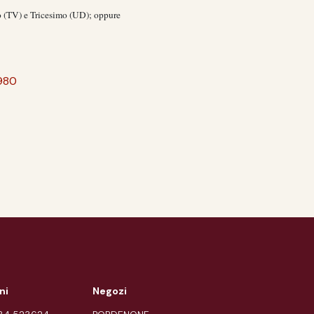
o
(TV)
e Tricesimo
(UD); oppure
980
ni
Negozi