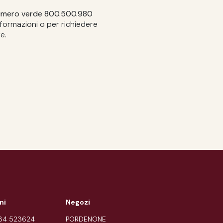
umero verde 800.500.980
formazioni o per richiedere
e.
ni
Negozi
434 523624
PORDENONE