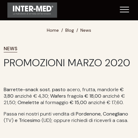
Home
Blog
News
NEWS
PROMOZIONI MARZO 2020
Barrette-snack
sost. pasto
acero, frutta, mandorle
€
3,80
anziché € 4,30;
Wafers
fragola
€ 18,00
anziché €
21,50;
Omelette
al formaggio
€ 15,00
anziché € 17,60.
Passa nei nostri punti vendita di
Pordenone, Conegliano
(TV)
e Tricesimo
(UD); oppure richiedi di riceverli a casa.