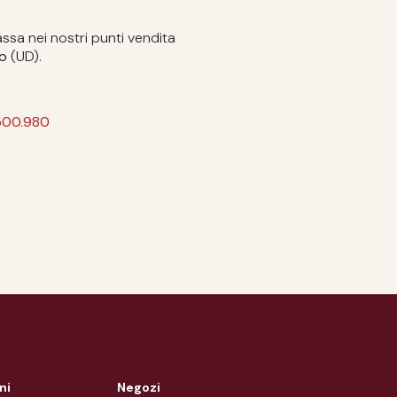
ssa nei nostri punti vendita
mo
(UD).
500.980
ni
Negozi