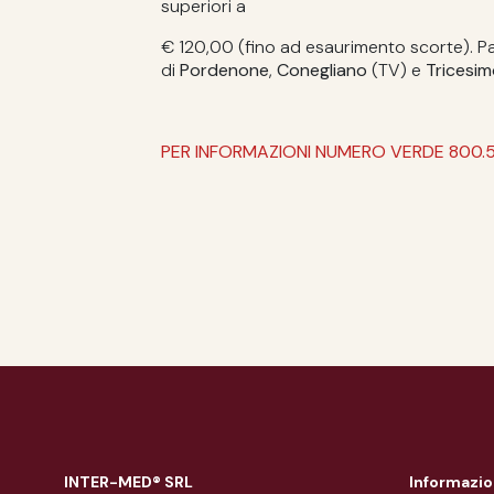
superiori a
€ 120,00 (fino ad esaurimento scorte). Pa
di
Pordenone
,
Conegliano
(TV) e
Tricesi
PER INFORMAZIONI NUMERO VERDE 800.
INTER-MED® SRL
Informazio