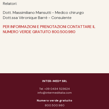
Relatori:
Dott. Massimiliano Mansutti - Medico chirurgo
Dott.ssa Véronique Barré - Consulente
PER INFORMAZIONI E PRENOTAZIONI CONTATTARE IL
NUMERO VERDE GRATUITO 800.500.980
INTER-MED® SRL
Tel. +39 0434 523624
info@intermeditalia.com
Numero verde gratuito
800.500.980