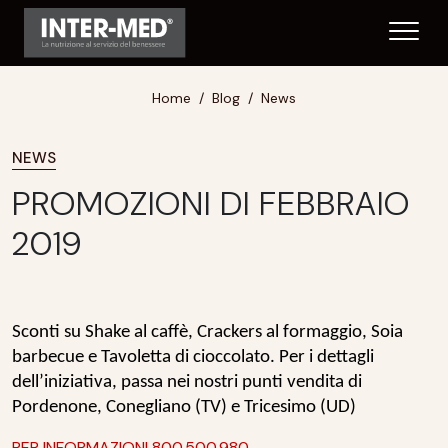
Home
Blog
News
NEWS
PROMOZIONI DI FEBBRAIO
2019
Sconti
su
Shake
al
caffè
,
Crackers
al
formaggio
,
Soia
barbecue
e
Tavoletta
di
cioccolato.
Per i dettagli
dell’iniziativa, passa nei nostri punti vendita di
Pordenone, Conegliano (TV) e Tricesimo (UD)
PER INFORMAZIONI 800.500.980