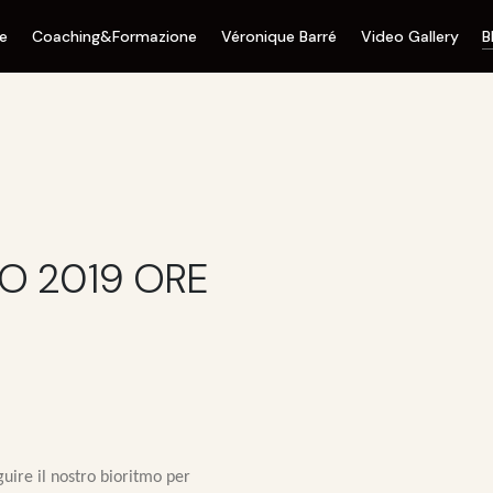
ne
Coaching&Formazione
Véronique Barré
Video Gallery
B
IO 2019 ORE
uire il nostro bioritmo per