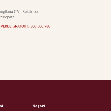
negliano (TV)
. Relatrice:
aturopata.
VERDE GRATUITO 800.500.980
ni
Negozi