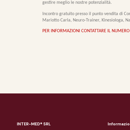
gestire meglio le nostre
potenzialità.
Incontro gratuito presso il punto vendita di Co
Mariotto Carla, Neuro-Trainer, Kinesiologa, N
PER INFORMAZIONI CONTATTARE IL NUMERO 
INTER-MED® SRL
Informazio