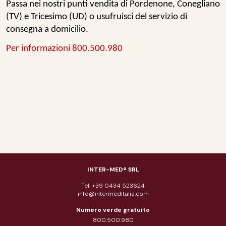
Passa nei nostri punti vendita di
Pordenone
,
Conegliano
(TV) e
Tricesimo
(UD) o usufruisci del servizio di
consegna a domicilio.
Per informazioni 800.500.980
INTER-MED® SRL
Tel. +39 0434 523624
info@intermeditalia.com
Numero verde gratuito
800.500.980