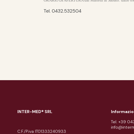
ORARIO DI APERTURA
dal Martedì al Sabato: dalle 0
Tel. 0432.532504
INTER-MED® SRL
Informazio
Tel. +39 0
info@inter
C.F./P.iva IT01333240933