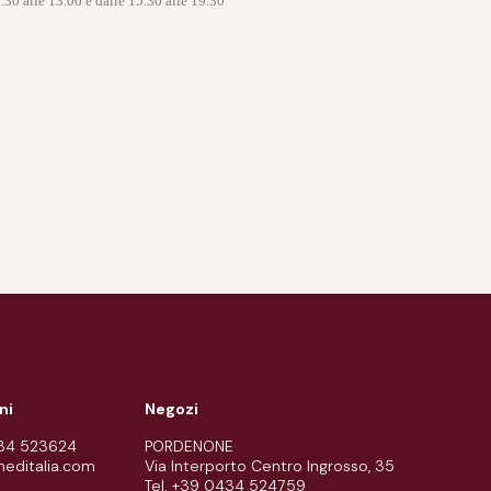
9.30 alle 13.00
e dalle 15.30 alle 19.30
ni
Negozi
434 523624
PORDENONE
meditalia.com
Via Interporto Centro Ingrosso, 35
Tel. +39 0434 524759