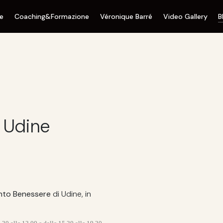
ne
Coaching&Formazione
Véronique Barré
Video Gallery
B
 Udine
nto Benessere
di Udine, in