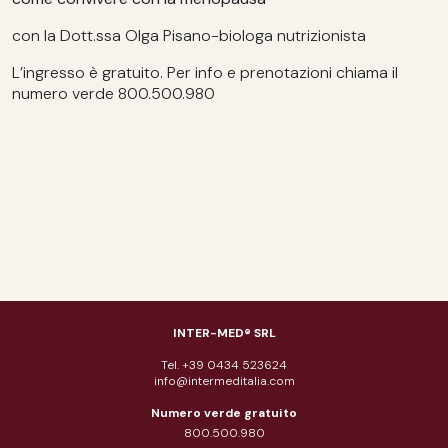
con la Dott.ssa Olga Pisano-biologa nutrizionista
L’ingresso è gratuito. Per info e prenotazioni chiama il
numero verde 800.500.980
INTER-MED® SRL
Tel. +39 0434 523624
info@intermeditalia.com
Numero verde gratuito
800.500.980