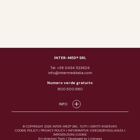
INTER-MED® SRL
Tel. +39 0434 523624
info@intermeditalia.com
Numero verde gratuito
800.500.980
INFO
© COPYRIGHT 2026 INTER-MED® SRL. TUTTI I DIRITTI RISERVATI.
COOKIE POLICY
|
PRIVACY POLICY
|
INFORMATIVA VIDEOSORVEGLIANZA
|
IMPOSTAZIONI COOKIE
Art direction Tratti
|
Developed by Linkness