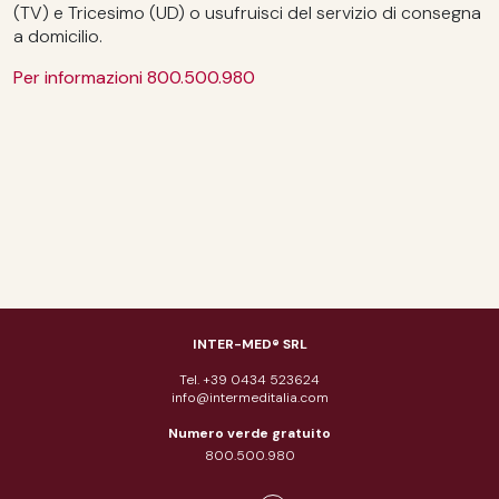
(TV) e Tricesimo (UD) o usufruisci del servizio di consegna
a domicilio.
Per informazioni 800.500.980
INTER-MED® SRL
Tel. +39 0434 523624
info@intermeditalia.com
Numero verde gratuito
800.500.980