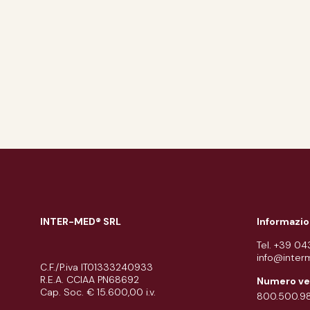
INTER-MED® SRL
Informazio
Tel. +39 0
info@inter
C.F./P.iva IT01333240933
R.E.A. CCIAA PN68692
Numero ve
Cap. Soc. € 15.600,00 i.v.
800.500.9