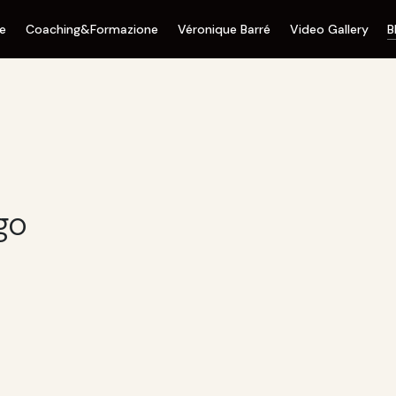
ne
Coaching&Formazione
Véronique Barré
Video Gallery
B
go