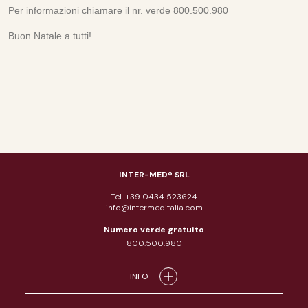
Per informazioni chiamare il nr. verde 800.500.980
Buon Natale a tutti!
INTER-MED® SRL
Tel. +39 0434 523624
info@intermeditalia.com
Numero verde gratuito
800.500.980
INFO