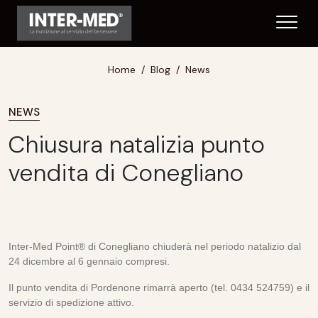
Home
Blog
News
NEWS
Chiusura natalizia punto
vendita di Conegliano
Inter-Med Point® di Conegliano chiuderà nel periodo natalizio dal
24 dicembre al 6 gennaio compresi.
Il punto vendita di Pordenone rimarrà aperto (tel. 0434 524759) e il
servizio di spedizione attivo.